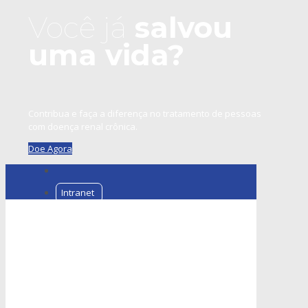
Você já
salvou
uma vida?
Contribua e faça a diferença no tratamento de pessoas
com doença renal crônica.
Doe Agora
Intranet