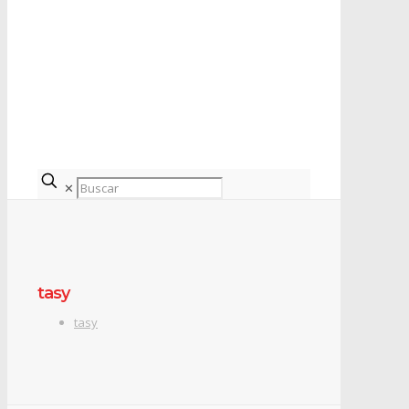
✕
tasy
tasy