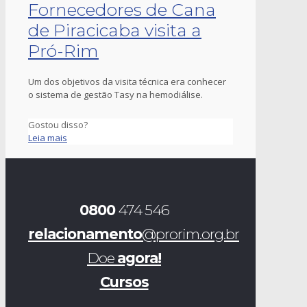
Fornecedores de Cana
de Piracicaba visita a
Pró-Rim
Um dos objetivos da visita técnica era conhecer
o sistema de gestão Tasy na hemodiálise.
Gostou disso?
Leia mais
0800
474 546
relacionamento
@prorim.org.br
Doe
agora!
Cursos