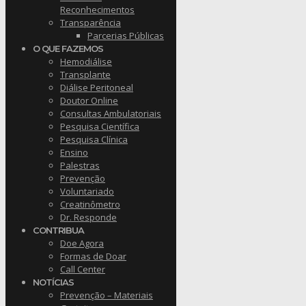
Reconhecimentos
Transparência
Parcerias Públicas
O QUE FAZEMOS
Hemodiálise
Transplante
Diálise Peritoneal
Doutor Online
Consultas Ambulatoriais
Pesquisa Científica
Pesquisa Clínica
Ensino
Palestras
Prevenção
Voluntariado
Creatinômetro
Dr. Responde
CONTRIBUA
Doe Agora
Formas de Doar
Call Center
NOTÍCIAS
Prevenção – Materiais