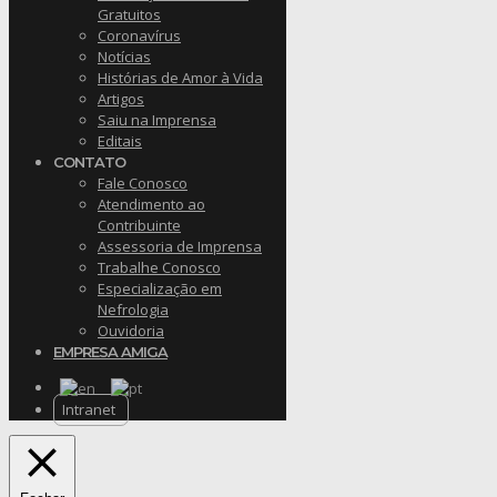
Gratuitos
Coronavírus
Notícias
Histórias de Amor à Vida
Artigos
Saiu na Imprensa
Editais
CONTATO
Fale Conosco
Atendimento ao
Contribuinte
Assessoria de Imprensa
Trabalhe Conosco
Especialização em
Nefrologia
Ouvidoria
EMPRESA AMIGA
Intranet