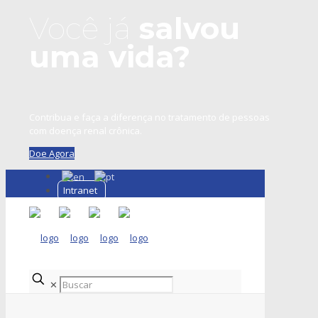
Você já
salvou
uma vida?
Contribua e faça a diferença no tratamento de pessoas
com doença renal crônica.
Doe Agora
Intranet
✕