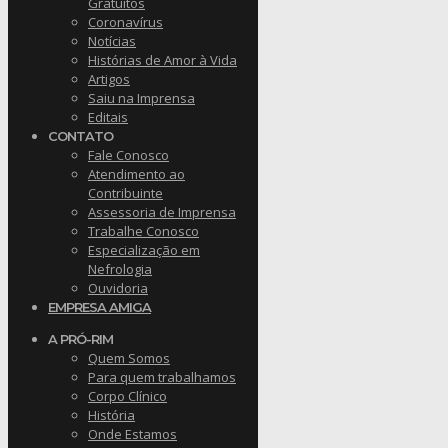
Gratuitos
Coronavírus
Notícias
Histórias de Amor à Vida
Artigos
Saiu na Imprensa
Editais
CONTATO
Fale Conosco
Atendimento ao
Contribuinte
Assessoria de Imprensa
Trabalhe Conosco
Especialização em
Nefrologia
Ouvidoria
EMPRESA AMIGA
A PRÓ-RIM
Quem Somos
Para quem trabalhamos
Corpo Clínico
História
Onde Estamos