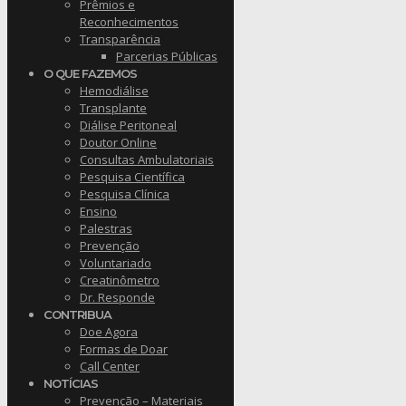
Prêmios e
Reconhecimentos
Transparência
Parcerias Públicas
O QUE FAZEMOS
Hemodiálise
Transplante
Diálise Peritoneal
Doutor Online
Consultas Ambulatoriais
Pesquisa Científica
Pesquisa Clínica
Ensino
Palestras
Prevenção
Voluntariado
Creatinômetro
Dr. Responde
CONTRIBUA
Doe Agora
Formas de Doar
Call Center
NOTÍCIAS
Prevenção – Materiais