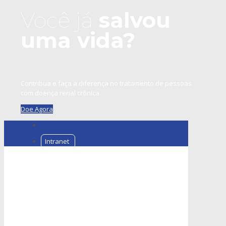
Você já
salvou
uma vida?
Contribua e faça a diferença no tratamento de pessoas
com doença renal crônica.
Doe Agora
Intranet