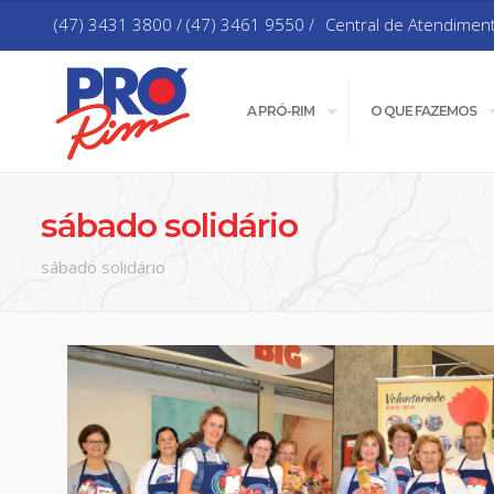
(47) 3431 3800 / (47) 3461 9550 /
Central de Atendimen
A PRÓ-RIM
O QUE FAZEMOS
sábado solidário
sábado solidário