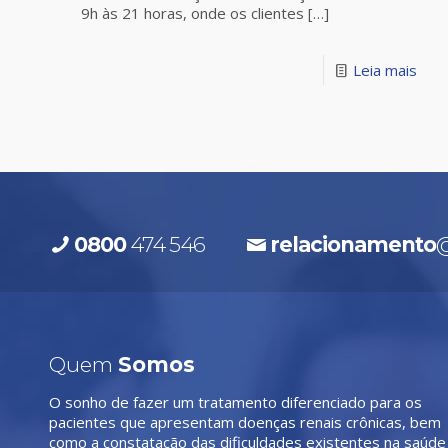
9h às 21 horas, onde os clientes
[…]
Leia mais
0800
474 546
relacionamento
@
Quem
Somos
O sonho de fazer um tratamento diferenciado para os
pacientes que apresentam doenças renais crônicas, bem
como a constatação das dificuldades existentes na saúde