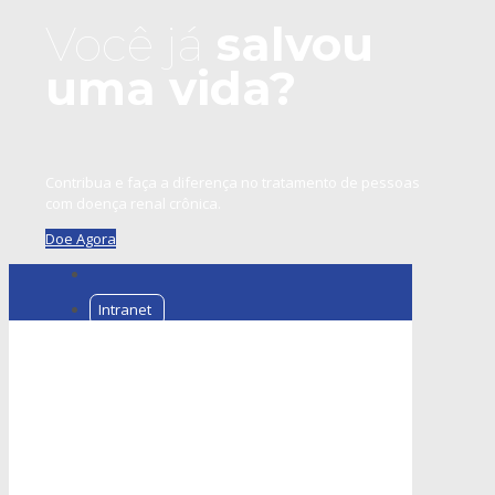
Você já
salvou
uma vida?
Contribua e faça a diferença no tratamento de pessoas
com doença renal crônica.
Doe Agora
Intranet