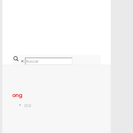
✕
ong
ong