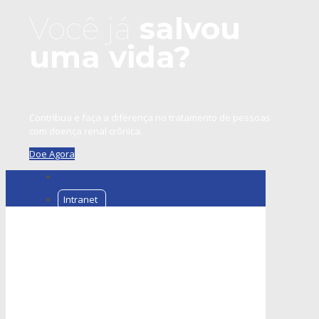
Você já
salvou
uma vida?
Contribua e faça a diferença no tratamento de pessoas
com doença renal crônica.
Doe Agora
Intranet