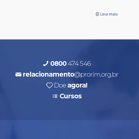
Leia mais
0800
474 546
relacionamento
@prorim.org.br
Doe
agora!
Cursos