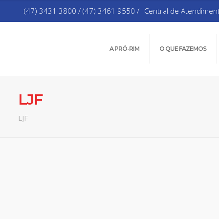
(47) 3431 3800 / (47) 3461 9550 /
Central de Atendimen
A PRÓ-RIM
O QUE FAZEMOS
LJF
LJF