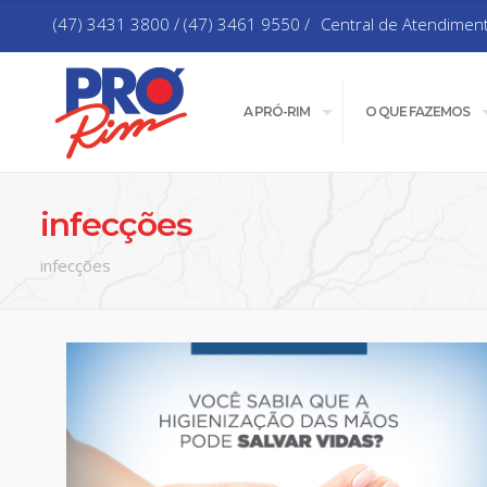
(47) 3431 3800 / (47) 3461 9550 /
Central de Atendimen
A PRÓ-RIM
O QUE FAZEMOS
infecções
infecções