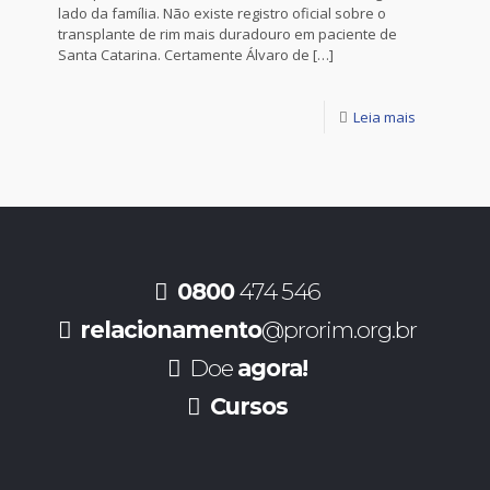
lado da família. Não existe registro oficial sobre o
transplante de rim mais duradouro em paciente de
Santa Catarina. Certamente Álvaro de
[…]
Leia mais
0800
474 546
relacionamento
@prorim.org.br
Doe
agora!
Cursos