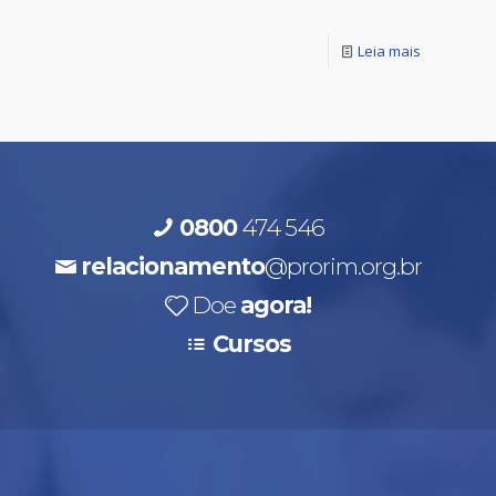
Leia mais
0800
474 546
relacionamento
@prorim.org.br
Doe
agora!
Cursos