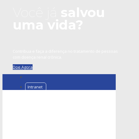
Você já
salvou
uma vida?
Contribua e faça a diferença no tratamento de pessoas
com doença renal crônica.
Doe Agora
Intranet