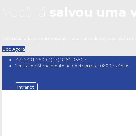
Você já
salvou uma 
Contribua e faça a diferença no tratamento de pessoas com doen
Doe Agora
(47) 3431 3800 / (47) 3461 9550 /
Central de Atendimento ao Contribuinte: 0800 474546
Intranet