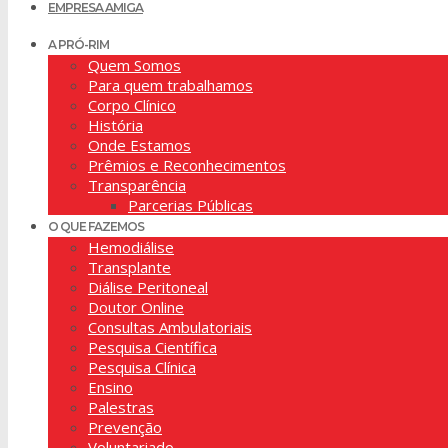
EMPRESA AMIGA
A PRÓ-RIM
Quem Somos
Para quem trabalhamos
Corpo Clínico
História
Onde Estamos
Prêmios e Reconhecimentos
Transparência
Parcerias Públicas
O QUE FAZEMOS
Hemodiálise
Transplante
Diálise Peritoneal
Doutor Online
Consultas Ambulatoriais
Pesquisa Científica
Pesquisa Clínica
Ensino
Palestras
Prevenção
Voluntariado