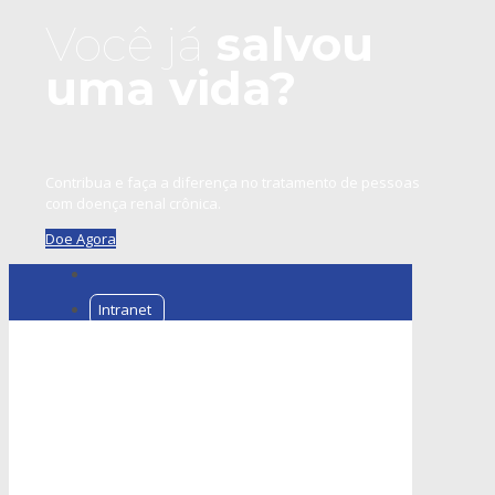
Você já
salvou
uma vida?
Contribua e faça a diferença no tratamento de pessoas
com doença renal crônica.
Doe Agora
Intranet