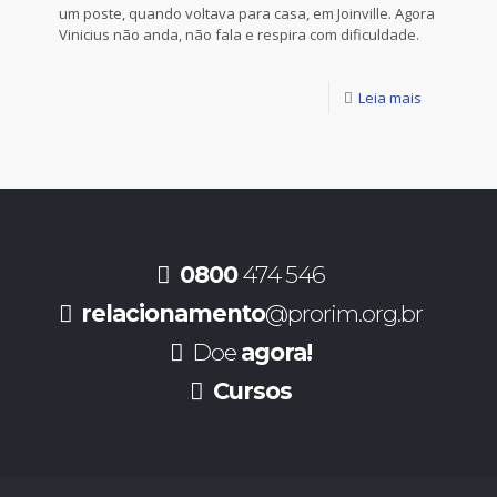
um poste, quando voltava para casa, em Joinville. Agora
Vinicius não anda, não fala e respira com dificuldade.
Leia mais
0800
474 546
relacionamento
@prorim.org.br
Doe
agora!
Cursos