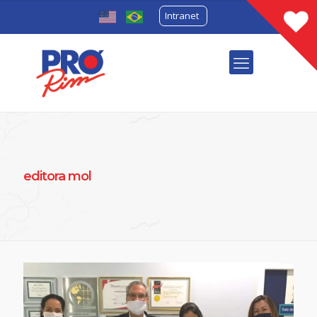
Intranet
editora mol