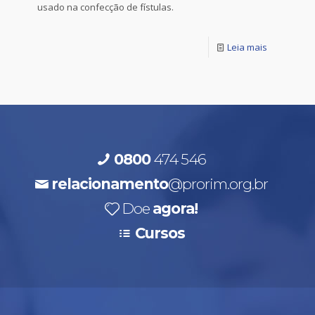
usado na confecção de fístulas.
Leia mais
0800
474 546
relacionamento
@prorim.org.br
Doe
agora!
Cursos