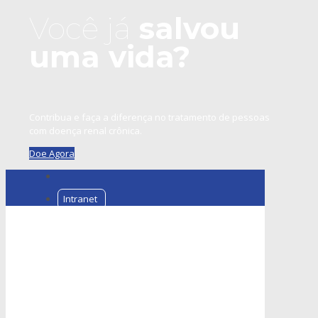
Você já
salvou
uma vida?
Contribua e faça a diferença no tratamento de pessoas
com doença renal crônica.
Doe Agora
Intranet