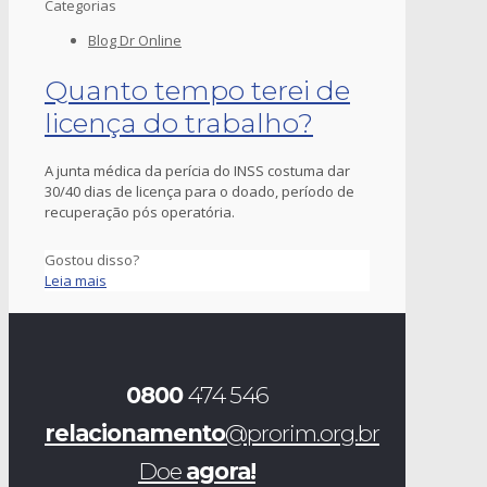
Categorias
Blog Dr Online
Quanto tempo terei de
licença do trabalho?
A junta médica da perícia do INSS costuma dar
30/40 dias de licença para o doado, período de
recuperação pós operatória.
Gostou disso?
Leia mais
0800
474 546
relacionamento
@prorim.org.br
Doe
agora!