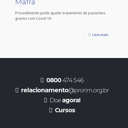
Mafra
Procedimento pode ajudar tratamento de pacientes
graves com Covid-19.
Leia mais
0800
474 546
relacionamento
@prorim.org.br
Doe
agora!
Cursos