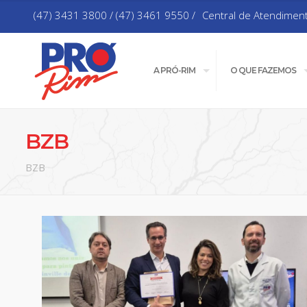
(47) 3431 3800 / (47) 3461 9550 /
Central de Atendimen
A PRÓ-RIM
O QUE FAZEMOS
BZB
BZB