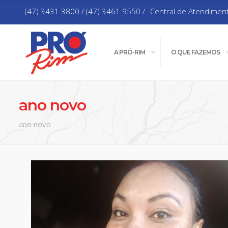
(47) 3431 3800 / (47) 3461 9550 /
Central de Atendimen
A PRÓ-RIM
O QUE FAZEMOS
ano novo
ano novo