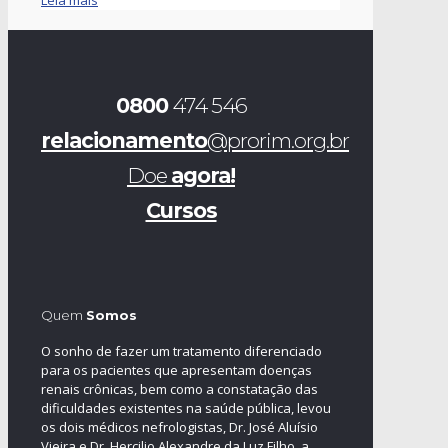
Leia mais
0800
474 546
relacionamento
@prorim.org.br
Doe
agora!
Cursos
Quem
Somos
O sonho de fazer um tratamento diferenciado
para os pacientes que apresentam doenças
renais crônicas, bem como a constatação das
dificuldades existentes na saúde pública, levou
os dois médicos nefrologistas, Dr. José Aluísio
Vieira e Dr. Hercilio Alexandre da Luz Filho, a