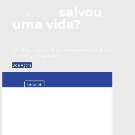
Você já
salvou
uma vida?
Contribua e faça a diferença no tratamento de pessoas
com doença renal crônica.
Doe Agora
Intranet