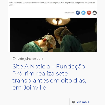
10 de julho de 2018
Site A Notícia – Fundação
Pró-rim realiza sete
transplantes em oito dias,
em Joinville
Leia mais