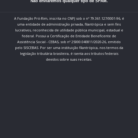
Não enviaremos qualquer tipo de SPAM.
A Fundação Pró-Rim, inscrita no CNPJ sob o nº 79.361.127/0001-96, é
uma entidade de administração privada, filantrópica e sem fins
lucrativos, reconhecida de utilidade pública municipal, estadual e
federal. Possui a Certificação de Entidade Beneficente de
Assistência Social - CEBAS, sob nº 25000.040811/2020-26, emitido
pelo SISCEBAS. Por ser uma instituição filantrópica, nos termos da
legislação tributária brasileira, é isenta aos tributos federais
devidos sobre suas receitas.