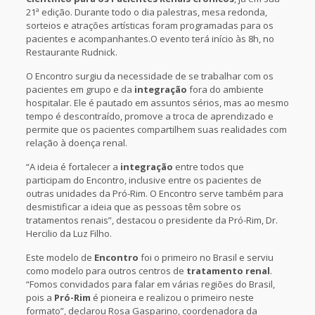
21ª edição. Durante todo o dia palestras, mesa redonda,
sorteios e atrações artísticas foram programadas para os
pacientes e acompanhantes.O evento terá início às 8h, no
Restaurante Rudnick.
O Encontro surgiu da necessidade de se trabalhar com os
pacientes em grupo e da
integração
fora do ambiente
hospitalar. Ele é pautado em assuntos sérios, mas ao mesmo
tempo é descontraído, promove a troca de aprendizado e
permite que os pacientes compartilhem suas realidades com
relação à doença renal.
“A ideia é fortalecer a
integração
entre todos que
participam do Encontro, inclusive entre os pacientes de
outras unidades da Pró-Rim. O Encontro serve também para
desmistificar a ideia que as pessoas têm sobre os
tratamentos renais”, destacou o presidente da Pró-Rim, Dr.
Hercilio da Luz Filho.
Este modelo de
Encontro
foi o primeiro no Brasil e serviu
como modelo para outros centros de
tratamento renal
.
“Fomos convidados para falar em várias regiões do Brasil,
pois a
Pró-Rim
é pioneira e realizou o primeiro neste
formato”, declarou Rosa Gasparino, coordenadora da