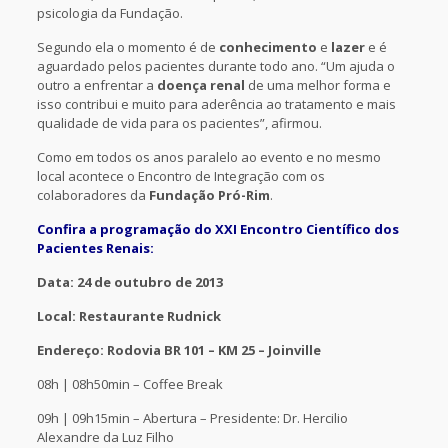
psicologia da Fundação.
Segundo ela o momento é de
conhecimento
e
lazer
e é
aguardado pelos pacientes durante todo ano. “Um ajuda o
outro a enfrentar a
doença renal
de uma melhor forma e
isso contribui e muito para aderência ao tratamento e mais
qualidade de vida para os pacientes”, afirmou.
Como em todos os anos paralelo ao evento e no mesmo
local acontece o Encontro de Integração com os
colaboradores da
Fundação Pró-Rim
.
Confira a programação do XXI Encontro Científico dos
Pacientes Renais:
Data: 24 de outubro de 2013
Local: Restaurante Rudnick
Endereço: Rodovia BR 101 – KM 25 – Joinville
08h | 08h50min – Coffee Break
09h | 09h15min – Abertura – Presidente: Dr. Hercilio
Alexandre da Luz Filho