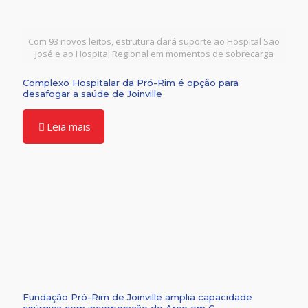
Com 93 novos leitos, estrutura dará suporte ao Hospital São
José e ao Hospital Regional em momentos de sobrecarga
Complexo Hospitalar da Pró-Rim é opção para
desafogar a saúde de Joinville
Leia mais
Fundação Pró-Rim de Joinville amplia capacidade