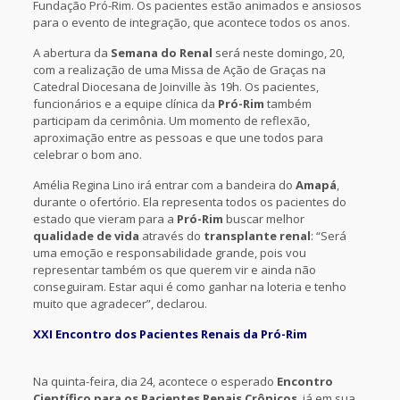
Fundação Pró-Rim. Os pacientes estão animados e ansiosos
para o evento de integração, que acontece todos os anos.
A abertura da
Semana do Renal
será neste domingo, 20,
com a realização de uma Missa de Ação de Graças na
Catedral Diocesana de Joinville às 19h. Os pacientes,
funcionários e a equipe clínica da
Pró-Rim
também
participam da cerimônia. Um momento de reflexão,
aproximação entre as pessoas e que une todos para
celebrar o bom ano.
Amélia Regina Lino irá entrar com a bandeira do
Amapá
,
durante o ofertório. Ela representa todos os pacientes do
estado que vieram para a
Pró-Rim
buscar melhor
qualidade de vida
através do
transplante renal
: “Será
uma emoção e responsabilidade grande, pois vou
representar também os que querem vir e ainda não
conseguiram. Estar aqui é como ganhar na loteria e tenho
muito que agradecer”, declarou.
XXI Encontro dos Pacientes Renais da Pró-Rim
Na quinta-feira, dia 24, acontece o esperado
Encontro
Científico para os Pacientes Renais Crônicos
, já em sua