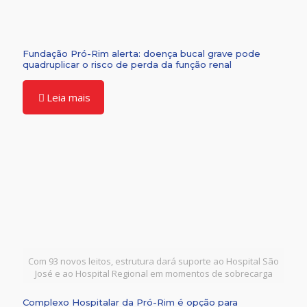
Fundação Pró-Rim alerta: doença bucal grave pode
quadruplicar o risco de perda da função renal
Leia mais
Com 93 novos leitos, estrutura dará suporte ao Hospital São
José e ao Hospital Regional em momentos de sobrecarga
Complexo Hospitalar da Pró-Rim é opção para