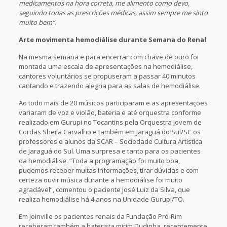
medicamentos na hora correta, me alimento como devo,
seguindo todas as prescrições médicas, assim sempre me sinto
muito bem”
.
Arte movimenta hemodiálise durante Semana do Renal
Na mesma semana e para encerrar com chave de ouro foi
montada uma escala de apresentações na hemodiálise,
cantores voluntários se propuseram a passar 40 minutos
cantando e trazendo alegria para as salas de hemodiálise.
Ao todo mais de 20 músicos participaram e as apresentações
variaram de voz e violão, bateria e até orquestra conforme
realizado em Gurupi no Tocantins pela Orquestra Jovem de
Cordas Sheila Carvalho e também em Jaraguá do Sul/SC os
professores e alunos da SCAR – Sociedade Cultura Artística
de Jaraguá do Sul. Uma surpresa e tanto para os pacientes
da hemodiálise. “Toda a programação foi muito boa,
pudemos receber muitas informações, tirar dúvidas e com
certeza ouvir música durante a hemodiálise foi muito
agradável”, comentou o paciente José Luiz da Silva, que
realiza hemodiálise há 4 anos na Unidade Gurupi/TO.
Em Joinville os pacientes renais da Fundação Pró-Rim
receberam também a baterista mirim Dudinha, recentemente