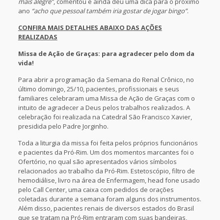
mais alegre”
, comentou e ainda deu uma dica para o próximo
ano
“acho que pessoal também iria gostar de jogar bingo”
.
CONFIRA MAIS DETALHES ABAIXO DAS AÇÕES
REALIZADAS
Missa de Ação de Graças: para agradecer pelo dom da
vida!
Para abrir a programação da Semana do Renal Crônico, no
último domingo, 25/10, pacientes, profissionais e seus
familiares celebraram uma Missa de Ação de Graças com o
intuito de agradecer a Deus pelos trabalhos realizados. A
celebração foi realizada na Catedral São Francisco Xavier,
presidida pelo Padre Jorginho.
Toda a liturgia da missa foi feita pelos próprios funcionários
e pacientes da Pró-Rim. Um dos momentos marcantes foi o
Ofertório, no qual são apresentados vários símbolos
relacionados ao trabalho da Pró-Rim. Estetoscópio, filtro de
hemodiálise, livro na área de Enfermagem, head fone usado
pelo Call Center, uma caixa com pedidos de orações
coletadas durante a semana foram alguns dos instrumentos.
Além disso, pacientes renais de diversos estados do Brasil
que se tratam na Pró-Rim entraram com suas bandeiras,