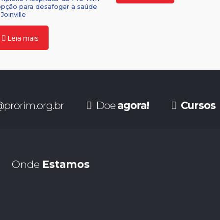
opção para desafogar a saúde
Joinville
Leia mais
prorim.org.br
Doe
agora!
Cursos
Onde
Estamos