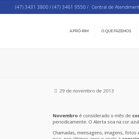
(47) 3431 3800 / (47) 3461 9550 /
Central de Atendimen
A PRÓ-RIM
O QUE FAZEMOS
29 de novembro de 2013
Novembro
é considerado o mês de
co
periodicamente. O Alerta soa na cor azu
Chamadas, mensagens, imagens, fotos e
isso, nos últimos anos o apelo à
consci