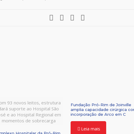
om 93 novos leitos, estrutura
Fundação Pró-Rim de Joinville
dará suporte ao Hospital São
amplia capacidade cirúrgica c
osé e ao Hospital Regional em
incorporação de Arco em C
momentos de sobrecarga
Leia mais
mplexo Hospitalar da Pró-Rim