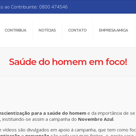
to ao Contribuinte: 0800 474546
CONTRIBUA
NOTÍCIAS
CONTATO
EMPRESA AMIGA
Saúde do homem em foco!
nscientização para a saúde do homem
e da importância de se
l, instituindo-se assim a campanha do
Novembro Azul
.
 vídeos são divulgados em apoio à campanha, que tem como foco
entização
e
prevenção
são cada vez mais fortes, e, neste caso 