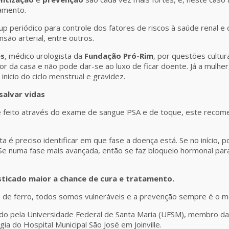
hamento.
p periódico para controle dos fatores de riscos à saúde renal e
nsão arterial, entre outros.
es
, médico urologista da
Fundação Pró-Rim
, por questões cultu
or da casa e não pode dar-se ao luxo de ficar doente. Já a mulher
nicio do ciclo menstrual e gravidez.
salvar vidas
 feito através do exame de sangue PSA e de toque, este recom
 é preciso identificar em que fase a doença está. Se no início, po
. Se numa fase mais avançada, então se faz bloqueio hormonal pa
ticado maior a chance de cura e tratamento.
de ferro, todos somos vulneráveis e a prevenção sempre é o me
o pela Universidade Federal de Santa Maria (UFSM), membro da
ia do Hospital Municipal São José em Joinville.