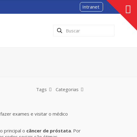
Intranet
Tags
Categorias
 fazer exames e visitar o médico
 principal o
câncer de próstata
. Por
as redes sociais são ótimas