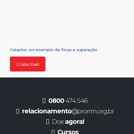
Catarina: um exemplo de força e superação
Leia mais
0800
474 546
relacionamento
@prorim.org.br
Doe
agora!
Cursos