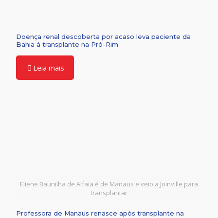
Doença renal descoberta por acaso leva paciente da
Bahia à transplante na Pró-Rim
Leia mais
Eliene Baunilha de Alfaia é de Manaus e veio a Joinville para
transplantar
Professora de Manaus renasce após transplante na