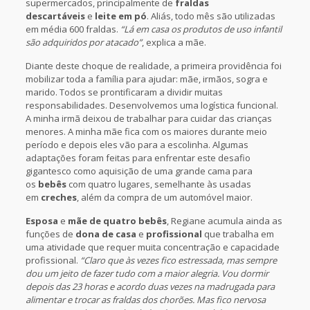
supermercados, principalmente de
fraldas
descartáveis
e
leite em pó
. Aliás, todo mês são utilizadas
em média 600 fraldas.
“Lá em casa os produtos de uso infantil
são adquiridos por atacado”
, explica a mãe.
Diante deste choque de realidade, a primeira providência foi
mobilizar toda a família para ajudar: mãe, irmãos, sogra e
marido. Todos se prontificaram a dividir muitas
responsabilidades. Desenvolvemos uma logística funcional.
A minha irmã deixou de trabalhar para cuidar das crianças
menores. A minha mãe fica com os maiores durante meio
período e depois eles vão para a escolinha. Algumas
adaptações foram feitas para enfrentar este desafio
gigantesco como aquisição de uma grande cama para
os
bebês
com quatro lugares, semelhante às usadas
em
creches
, além da compra de um automóvel maior.
Esposa
e
mãe de quatro bebês
, Regiane acumula ainda as
funções de
dona de casa
e
profissional
que trabalha em
uma atividade que requer muita concentração e capacidade
profissional.
“Claro que às vezes fico estressada, mas sempre
dou um jeito de fazer tudo com a maior alegria. Vou dormir
depois das 23 horas e acordo duas vezes na madrugada para
alimentar e trocar as fraldas dos chorões. Mas fico nervosa