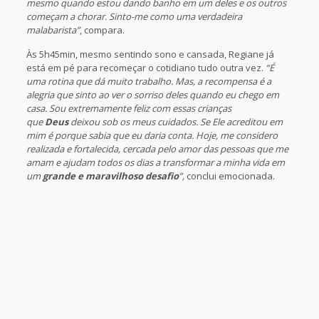
mesmo quando estou dando banho em um deles e os outros
começam a chorar. Sinto-me como uma verdadeira
malabarista”
, compara.
Às 5h45min, mesmo sentindo sono e cansada, Regiane já
está em pé para recomeçar o cotidiano tudo outra vez.
“É
uma rotina que dá muito trabalho. Mas, a recompensa é a
alegria que sinto ao ver o sorriso deles quando eu chego em
casa. Sou extremamente feliz com essas crianças
que
Deus
deixou sob os meus cuidados. Se Ele acreditou em
mim é porque sabia que eu daria conta. Hoje, me considero
realizada e fortalecida, cercada pelo amor das pessoas que me
amam e ajudam todos os dias a transformar a minha vida em
um
grande e maravilhoso desafio
”,
conclui emocionada.