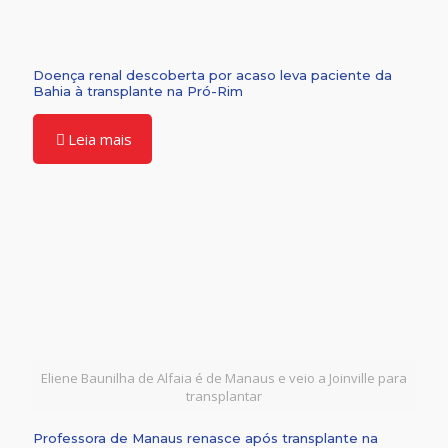
Doença renal descoberta por acaso leva paciente da
Bahia à transplante na Pró-Rim
Leia mais
Eliene Baunilha de Alfaia é de Manaus e veio a Joinville para
transplantar
Professora de Manaus renasce após transplante na