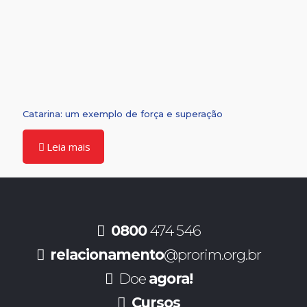
Catarina: um exemplo de força e superação
Leia mais
0800
474 546
relacionamento
@prorim.org.br
Doe
agora!
Cursos