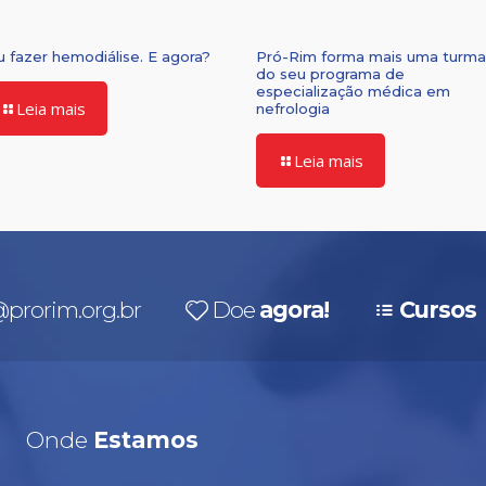
u fazer hemodiálise. E agora?
Pró-Rim forma mais uma turma
do seu programa de
especialização médica em
Leia mais
nefrologia
Leia mais
prorim.org.br
Doe
agora!
Cursos
Onde
Estamos