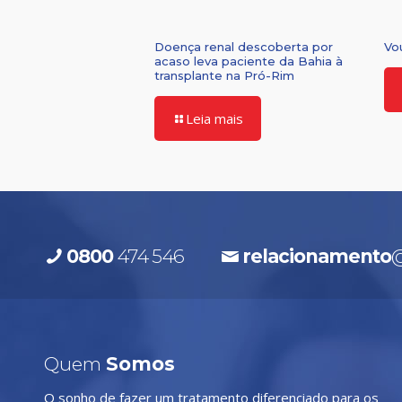
Doença renal descoberta por
Vo
acaso leva paciente da Bahia à
transplante na Pró-Rim
Leia mais
0800
474 546
relacionamento
@
Quem
Somos
O sonho de fazer um tratamento diferenciado para os