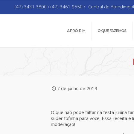
(47) 3431 3800 / (47) 3461 9550 /
Central de Atendimen
A PRÓ-RIM
O QUE FAZEMOS
7 de junho de 2019
O que não pode faltar na festa junina t
super fofinha para você. Essa receita 
moderação!