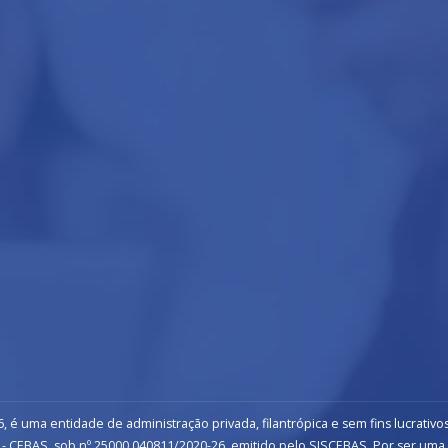
, é uma entidade de administração privada, filantrópica e sem fins lucrativos
- CEBAS, sob nº 25000.040811/2020-26, emitido pelo SISCEBAS. Por ser uma inst