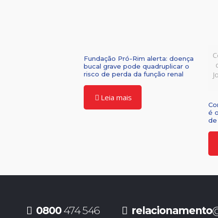
C
Fundação Pró-Rim alerta: doença
bucal grave pode quadruplicar o
J
risco de perda da função renal
Leia mais
Co
é 
de 
0800
474 546
relacionamento
@