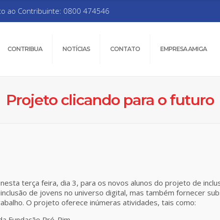
to ao Contribuinte: 0800 474546
CONTRIBUA
NOTÍCIAS
CONTATO
EMPRESA AMIGA
Projeto clicando para o futuro
sta terça feira, dia 3, para os novos alunos do projeto de inclus
inclusão de jovens no universo digital, mas também fornecer su
abalho. O projeto oferece inúmeras atividades, tais como:
 da Fundação Pró-Rim.