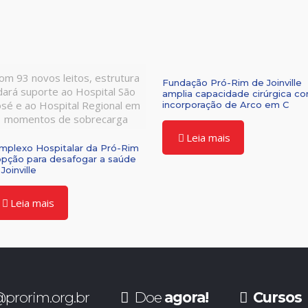
om 93 novos leitos, estrutura
Fundação Pró-Rim de Joinville
dará suporte ao Hospital São
amplia capacidade cirúrgica c
osé e ao Hospital Regional em
incorporação de Arco em C
momentos de sobrecarga
Leia mais
mplexo Hospitalar da Pró-Rim
opção para desafogar a saúde
Joinville
Leia mais
prorim.org.br
Doe
agora!
Cursos