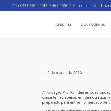
(47) 3431 3800 / (47) 3461 9550 /
Central de Atendimen
A PRÓ-RIM
O QUE FAZEMOS
5 de março de 2010
A Fundação Pró-Rim deu as boas vindas ne
consiste não apenas em democratizar a 
preparado para entrar no mercado de tr
– Oficinas de cidadania com psicólogas