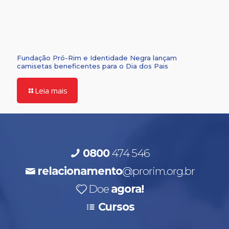
Fundação Pró-Rim e Identidade Negra lançam
camisetas beneficentes para o Dia dos Pais
Leia mais
0800
474 546
relacionamento
@prorim.org.br
Doe
agora!
Cursos