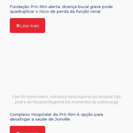
Fundação Pró-Rim alerta: doença bucal grave pode
quadruplicar o risco de perda da função renal
Leia mais
Com 93 novos leitos, estrutura dará suporte ao Hospital São
José e ao Hospital Regional em momentos de sobrecarga
Complexo Hospitalar da Pró-Rim é opção para
desafogar a saúde de Joinville