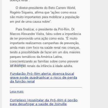
doença renal”.
O diretor-presidente do Beto Carrero World,
Rogério Siqueira, afirma que “ações como essa
são muito importantes para mobilizar a população
em prol de uma causa nobre”.
Para finalizar, o presidente da Pró-Rim, Dr.
Marcos Alexandre Vieira, falou sobre a importância
de ter promovido uma ação como esta. “É muito
importante realizarmos campanhas de prevenção,
ainda mais com foco na saúde renal nas crianças,
tendo a possibilidade de fazer em um dos maiores
parques temáticos da América Latina,
conscientizando as famílias sobre como prevenir
Veja Mais+
as doenças renais da infância à idade adulta.
Fundação Pró-Rim alerta: doença bucal
grave pode quadruplicar o risco de perda
da função renal
Leia mais
Complexo Hospitalar da Pró-Rim é opção
para desafogar a saúde de Joinville