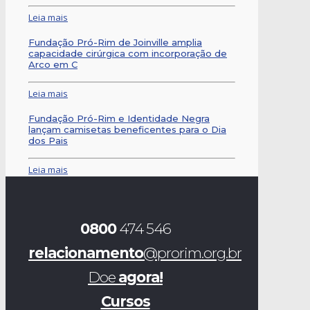
Leia mais
Fundação Pró-Rim de Joinville amplia
capacidade cirúrgica com incorporação de
Arco em C
Leia mais
Fundação Pró-Rim e Identidade Negra
lançam camisetas beneficentes para o Dia
dos Pais
Leia mais
0800
474 546
relacionamento
@prorim.org.br
Doe
agora!
Cursos