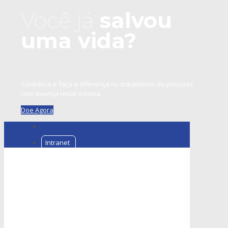
Você já
salvou
uma vida?
Contribua e faça a diferença no tratamento de pessoas
com doença renal crônica.
Doe Agora
Intranet