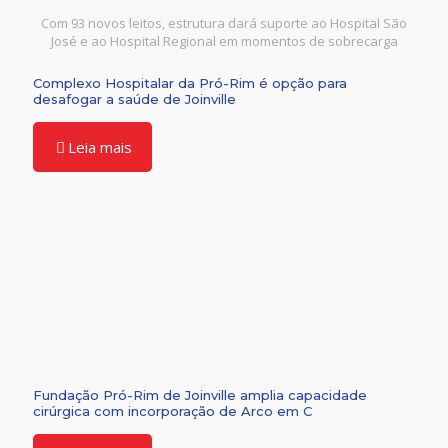
Com 93 novos leitos, estrutura dará suporte ao Hospital São
José e ao Hospital Regional em momentos de sobrecarga
Complexo Hospitalar da Pró-Rim é opção para
desafogar a saúde de Joinville
Leia mais
Fundação Pró-Rim de Joinville amplia capacidade
cirúrgica com incorporação de Arco em C