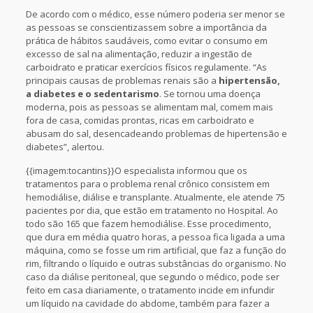
De acordo com o médico, esse número poderia ser menor se
as pessoas se conscientizassem sobre a importância da
prática de hábitos saudáveis, como evitar o consumo em
excesso de sal na alimentação, reduzir a ingestão de
carboidrato e praticar exercícios físicos regulamente. “As
principais causas de problemas renais são a
hipertensão,
a diabetes e o sedentarismo
. Se tornou uma doença
moderna, pois as pessoas se alimentam mal, comem mais
fora de casa, comidas prontas, ricas em carboidrato e
abusam do sal, desencadeando problemas de hipertensão e
diabetes”, alertou.
{{imagem:tocantins}}O especialista informou que os
tratamentos para o problema renal crônico consistem em
hemodiálise, diálise e transplante. Atualmente, ele atende 75
pacientes por dia, que estão em tratamento no Hospital. Ao
todo são 165 que fazem hemodiálise. Esse procedimento,
que dura em média quatro horas, a pessoa fica ligada a uma
máquina, como se fosse um rim artificial, que faz a função do
rim, filtrando o líquido e outras substâncias do organismo. No
caso da diálise peritoneal, que segundo o médico, pode ser
feito em casa diariamente, o tratamento incide em infundir
um líquido na cavidade do abdome, também para fazer a