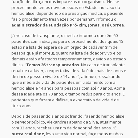
função de filtragem das impurezas do organismo. “Nesse
procedimento temos nove pessoas no Estado, no caso da
hemodiálise, dependendo da prescrição médica, o paciente
faz o procedimento três vezes por semana”, informou o
administrador da Fundação Pró-Rim, Jonas José Correa
.
Já no caso de transplante, o médico informou que têm 60
pacientes com indicação para o procedimento, dos quais 15
estão na lista de espera de um órgão de cadáver (rim de
pessoa que já morreu), quatro na lista de doador vivo e os
demais estão afastados temporariamente, devido ao estado
clínico. “
Temos 26 transplantados
. No caso de transplante
renal de cadáver, a expectativa de vida é de mais dez anos e
de rim de pessoa viva é de 14 anos”, afirmou, ressaltando
que a média de vida de pacientes em tratamento com a
hemodiálise é 14 anos para pessoas com até 40 anos. Acima
dessa idade até os 70 anos, o tempo reduz para oito anos. E
pacientes que fazem a diálise, a expectativa de vida é de
cinco anos.
Depois de passar dois anos sofrendo, fazendo hemodiálise,
o servidor público, Alexandre Fabiano da Silva, atualmente
com 33 anos, recebeu um rim de doador há dez anos. “
É
outra realidade
, levo uma vida normal, faço todas minhas