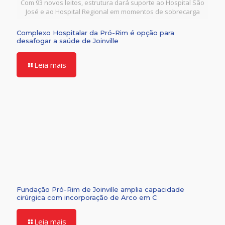
Com 93 novos leitos, estrutura dará suporte ao Hospital São
José e ao Hospital Regional em momentos de sobrecarga
Complexo Hospitalar da Pró-Rim é opção para
desafogar a saúde de Joinville
Leia mais
Fundação Pró-Rim de Joinville amplia capacidade
cirúrgica com incorporação de Arco em C
Leia mais