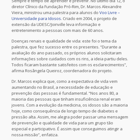
Sempre é tempo de aprender e prevenir. No último dia 12, o
diretor Clínico da Fundação Pró-Rim, Dr. Marcos Alexandre
Vieira, ministrou uma palestra para alunos do
Voo Livre –
Universidade para Idosos
. Criado em 2004, o projeto de
extensão da UDESC/Joinville leva informação e
entretenimento a pessoas com mais de 60 anos.
Doenças renais e qualidade de vida: este foi o tema da
palestra, que fez sucesso entre os presentes. “Durante a
avaliação do ano passado, os próprios alunos solicitaram
informações sobre cuidados com os rins, a ideia partiu deles.
Todos ficaram bastante satisfeitos com os esclarecimentos”,
afirma Rosângela Queiroz, coordenadora do projeto.
Dr. Marcos explica que, como a expectativa de vida vem
aumentando no Brasil, a necessidade de educação e
prevenção das pessoas é fundamental. “Nos anos 80, a
maioria das pessoas que tinham insuficiência renal eram
jovens. Com a evolução da medicina, os idosos são a maioria
hoje, como consequência de longo tempo de diabetes e
pressão alta. Assim, me alegra poder passar uma mensagem
de prevenção e qualidade de vida para um grupo tão
especial e participativo. É assim que conseguimos atingir a
nossa missão”, enfatiza.