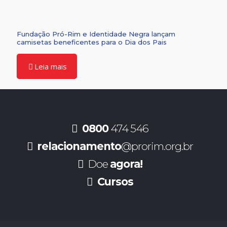
Fundação Pró-Rim e Identidade Negra lançam
camisetas beneficentes para o Dia dos Pais
Leia mais
0800
474 546
relacionamento
@prorim.org.br
Doe
agora!
Cursos