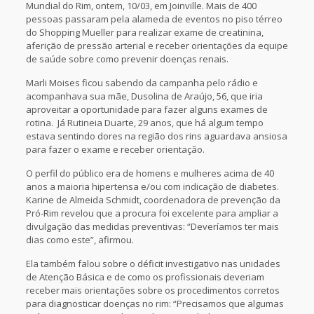
Mundial do Rim, ontem, 10/03, em Joinville. Mais de 400
pessoas passaram pela alameda de eventos no piso térreo
do Shopping Mueller para realizar exame de creatinina,
aferição de pressão arterial e receber orientações da equipe
de saúde sobre como prevenir doenças renais.
Marli Moises ficou sabendo da campanha pelo rádio e
acompanhava sua mãe, Dusolina de Araújo, 56, que iria
aproveitar a oportunidade para fazer alguns exames de
rotina. Já Rutineia Duarte, 29 anos, que há algum tempo
estava sentindo dores na região dos rins aguardava ansiosa
para fazer o exame e receber orientação.
O perfil do público era de homens e mulheres acima de 40
anos a maioria hipertensa e/ou com indicação de diabetes.
Karine de Almeida Schmidt, coordenadora de prevenção da
Pró-Rim revelou que a procura foi excelente para ampliar a
divulgação das medidas preventivas: “Deveríamos ter mais
dias como este”, afirmou.
Ela também falou sobre o déficit investigativo nas unidades
de Atenção Básica e de como os profissionais deveriam
receber mais orientações sobre os procedimentos corretos
para diagnosticar doenças no rim: “Precisamos que algumas