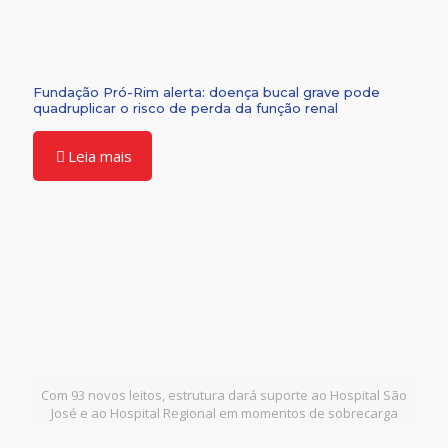
Fundação Pró-Rim alerta: doença bucal grave pode
quadruplicar o risco de perda da função renal
Leia mais
Com 93 novos leitos, estrutura dará suporte ao Hospital São
José e ao Hospital Regional em momentos de sobrecarga