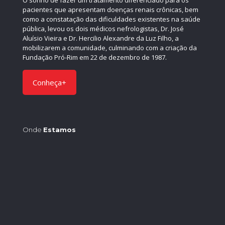
O sonho de fazer um tratamento diferenciado para os
pacientes que apresentam doenças renais crônicas, bem
como a constatação das dificuldades existentes na saúde
pública, levou os dois médicos nefrologistas, Dr. José
Aluísio Vieira e Dr. Hercilio Alexandre da Luz Filho, a
mobilizarem a comunidade, culminando com a criação da
Fundação Pró-Rim em 22 de dezembro de 1987.
Conheça+
Onde
Estamos