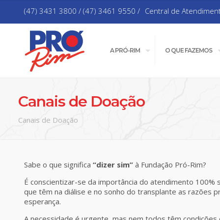
(47) 3431 3800 / (47) 3461 9550 /
Central de Atendimen
A PRÓ-RIM
O QUE FAZEMOS
Canais de Doação
Canais de Doação
Sabe o que significa
“dizer sim”
à Fundação Pró-Rim?
É conscientizar-se da importância do atendimento 100% so
que têm na diálise e no sonho do transplante as razões pr
esperança.
A necessidade é urgente, mas nem todos têm condições d