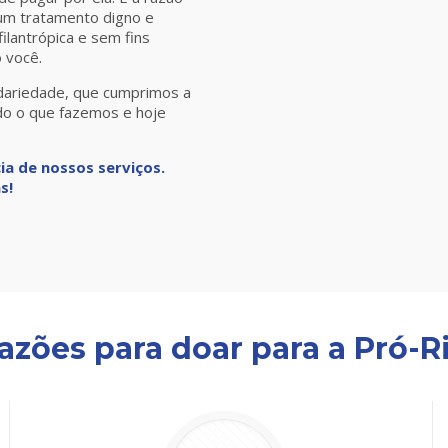
 um tratamento digno e
ilantrópica e sem fins
 você.
idariedade, que cumprimos a
do o que fazemos e hoje
a de nossos serviços.
s!
razões para doar
para a Pró-R