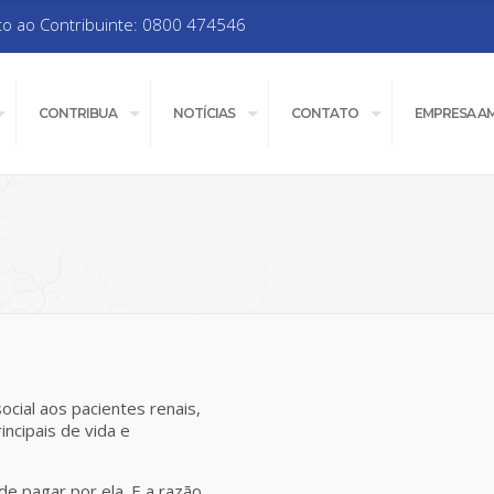
to ao Contribuinte: 0800 474546
CONTRIBUA
NOTÍCIAS
CONTATO
EMPRESA A
cial aos pacientes renais,
incipais de vida e
e pagar por ela. E a razão