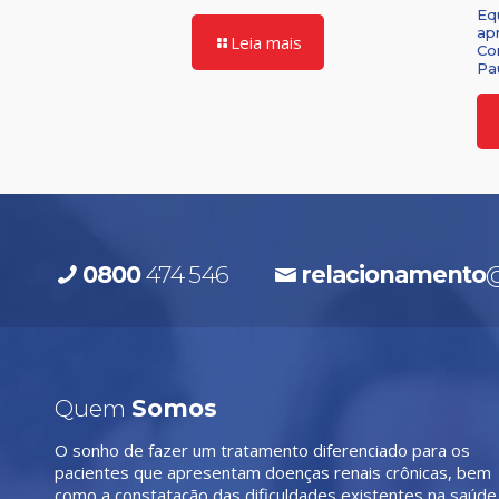
Eq
ap
Leia mais
Co
Pa
0800
474 546
relacionamento
@
Quem
Somos
O sonho de fazer um tratamento diferenciado para os
pacientes que apresentam doenças renais crônicas, bem
como a constatação das dificuldades existentes na saúde