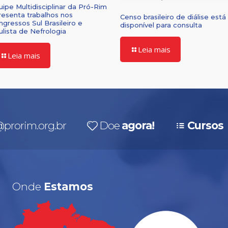
uipe Multidisciplinar da Pró-Rim
resenta trabalhos nos
Censo brasileiro de diálise está
ngressos Sul Brasileiro e
disponível para consulta
ulista de Nefrologia
Leia mais
Leia mais
prorim.org.br
Doe
agora!
Cursos
Onde
Estamos