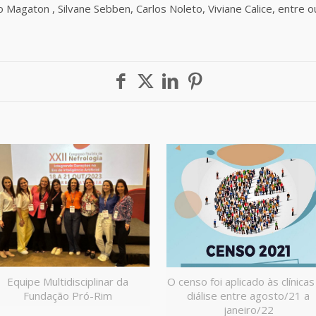
o Magaton , Silvane Sebben, Carlos Noleto, Viviane Calice, entre 
Equipe Multidisciplinar da
O censo foi aplicado às clínicas
Fundação Pró-Rim
diálise entre agosto/21 a
janeiro/22