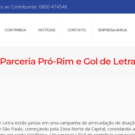
to ao Contribuinte: 0800 474546
CONTRIBUA
NOTÍCIAS
CONTATO
EMPRESA AMIGA
Parceria Pró-Rim e Gol de Letr
e Letra estão juntas em uma campanha de arrecadação de doaçõ
 São Paulo, começando pela Zona Norte da Capital, convidando-a
ado em conta telefônica. Uma maneira fácil de contribuir com pro