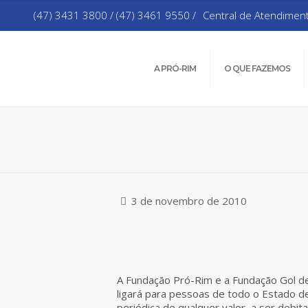
(47) 3431 3800 / (47) 3461 9550 /
Central de Atendimen
A PRÓ-RIM
O QUE FAZEMOS
3 de novembro de 2010
A Fundação Pró-Rim e a Fundação Gol d
ligará para pessoas de todo o Estado de
periódica de qualquer valor, a ser debit