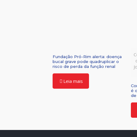
C
Fundação Pró-Rim alerta: doença
bucal grave pode quadruplicar o
J
risco de perda da função renal
Leia mais
Co
é 
de 