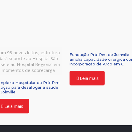
om 93 novos leitos, estrutura
Fundação Pró-Rim de Joinville
dará suporte ao Hospital São
amplia capacidade cirúrgica c
osé e ao Hospital Regional em
incorporação de Arco em C
momentos de sobrecarga
Leia mais
mplexo Hospitalar da Pró-Rim
opção para desafogar a saúde
Joinville
Leia mais