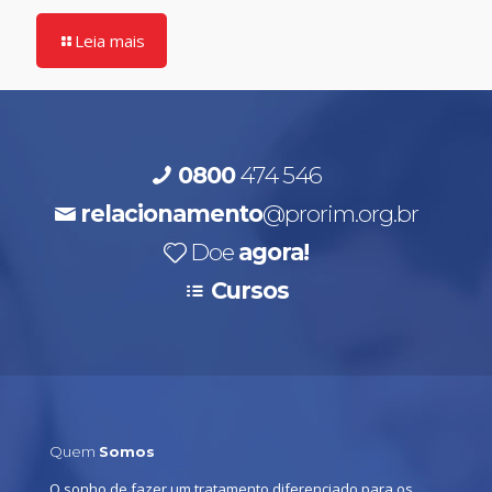
Leia mais
0800
474 546
relacionamento
@prorim.org.br
Doe
agora!
Cursos
Quem
Somos
O sonho de fazer um tratamento diferenciado para os