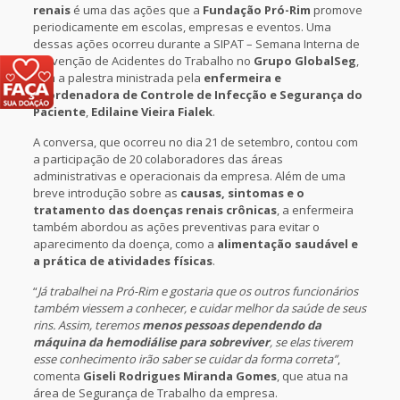
renais
é uma das ações que a
Fundação Pró-Rim
promove
periodicamente em escolas, empresas e eventos. Uma
dessas ações ocorreu durante a SIPAT – Semana Interna de
Prevenção de Acidentes do Trabalho no
Grupo GlobalSeg
,
com a palestra ministrada pela
enfermeira e
coordenadora de Controle de Infecção e Segurança do
Paciente
,
Edilaine Vieira Fialek
.
A conversa, que ocorreu no dia 21 de setembro, contou com
a participação de 20 colaboradores das áreas
administrativas e operacionais da empresa. Além de uma
breve introdução sobre as
causas, sintomas e o
tratamento das doenças renais crônicas
, a enfermeira
também abordou as ações preventivas para evitar o
aparecimento da doença, como a
alimentação saudável e
a prática de atividades físicas
.
“
Já trabalhei na Pró-Rim e gostaria que os outros funcionários
também viessem a conhecer, e cuidar melhor da saúde de seus
rins. Assim, teremos
menos pessoas dependendo da
máquina da hemodiálise para sobreviver
, se elas tiverem
esse conhecimento irão saber se cuidar da forma correta”
,
comenta
Giseli Rodrigues Miranda Gomes
, que atua na
área de Segurança de Trabalho da empresa.