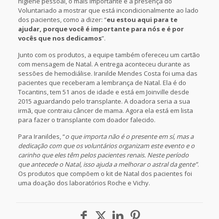
higiene pessoal, o mais importante é a presença do
Voluntariado a mostrar que está incondicionalmente ao lado
dos pacientes, como a dizer: “
eu estou aqui para te
ajudar, porque você é importante para nós e é por
vocês que nos dedicamos
”.
Junto com os produtos, a equipe também ofereceu um cartão
com mensagem de Natal. A entrega aconteceu durante as
sessões de hemodiálise. Iranilde Mendes Costa foi uma das
pacientes que receberam a lembrança de Natal. Ela é do
Tocantins, tem 51 anos de idade e está em Joinville desde
2015 aguardando pelo transplante. A doadora seria a sua
irmã, que contraiu câncer de mama. Agora ela está em lista
para fazer o transplante com doador falecido.
Para Iranildes, “
o que importa não é o presente em sí, mas a
dedicação com que os voluntários organizam este evento e o
carinho que eles têm pelos pacientes renais. Neste período
que antecede o Natal, isso ajuda a melhorar o astral da gente”
.
Os produtos que compõem o kit de Natal dos pacientes foi
uma doação dos laboratórios Roche e Vichy.