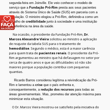
segunda-feira em Joinville. Ele veio conhecer o modelo de
serviço que a
Fundação Pró-Rim
presta aos seus pacientes
através do Sistema Único de Saúde (SUS) em parceria com a
população. O ministro elogiou a Pró-Rim, definindo-a como um
trabalho de
credibilidade
junto à sociedade e uma instituição
de referência na área da saúde.
Na ocasião, o presidente da Fundação Pró-Rim,
Dr.
Marcos Alexandre Vieira
solicitou ao ministro a aplicação
de reajuste da tabela SUS para o tratamento de
hemodiálise
. Segundo o médico, esta é a maior carência
para quem trata de
pacientes renais
. O presidente da Pró-
Rim argumentou ao ministro que há defasagem no setor por
cerca de quatro anos e que as dificuldades só não são
maiores porque a população contribui com pequenas
quantias.
Ricardo Barros considerou legítima a reivindicação da Pró-
Rim e lamentou a
crise
que o país enfrenta e,
consequentemente, a
redução dos recursos
para todas as
áreas governamentais. Mas, prometeu dar atenção máxima para
minimizar esta situação.
O Dr. Marcos Vieira mostrou-se satisfeito pela iniciativa do