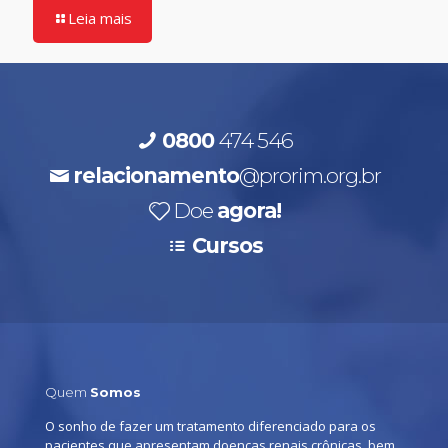
Leia mais
0800
474 546
relacionamento
@prorim.org.br
Doe
agora!
Cursos
Quem
Somos
O sonho de fazer um tratamento diferenciado para os
pacientes que apresentam doenças renais crônicas, bem