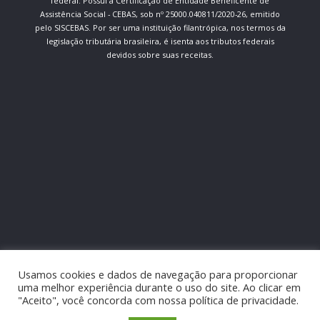
federal. Possui a Certificação de Entidade Beneficente de
Assistência Social - CEBAS, sob nº 25000.040811/2020-26, emitido
pelo SISCEBAS. Por ser uma instituição filantrópica, nos termos da
legislação tributária brasileira, é isenta aos tributos federais
devidos sobre suas receitas.
Usamos cookies e dados de navegação para proporcionar
uma melhor experiência durante o uso do site. Ao clicar em
"Aceito", você concorda com nossa política de privacidade.