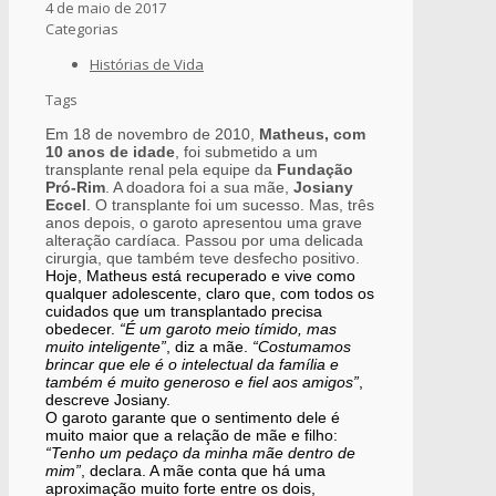
4 de maio de 2017
Categorias
Histórias de Vida
Tags
Em 18 de novembro de 2010,
Matheus, com
10 anos de idade
, foi submetido a um
transplante renal pela equipe da
Fundação
Pró-Rim
. A doadora foi a sua mãe,
Josiany
Eccel
. O transplante foi um sucesso. Mas, três
anos depois, o garoto apresentou uma grave
alteração cardíaca. Passou por uma delicada
cirurgia, que também teve desfecho positivo.
Hoje, Matheus está recuperado e vive como
qualquer adolescente, claro que, com todos os
cuidados que um transplantado precisa
obedecer.
“É um garoto meio tímido, mas
muito inteligente”
, diz a mãe.
“Costumamos
brincar que ele é o intelectual da família e
também é muito generoso e fiel aos amigos”
,
descreve Josiany.
O garoto garante que o sentimento dele é
muito maior que a relação de mãe e filho:
“Tenho um pedaço da minha mãe dentro de
mim”
, declara. A mãe conta que há uma
aproximação muito forte entre os dois,