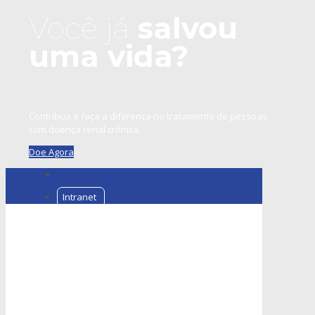
Você já
salvou
uma vida?
Contribua e faça a diferença no tratamento de pessoas
com doença renal crônica.
Doe Agora
Intranet