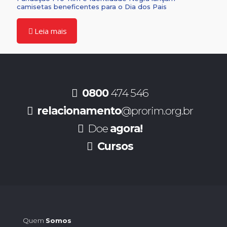
camisetas beneficentes para o Dia dos Pais
Leia mais
0800
474 546
relacionamento
@prorim.org.br
Doe
agora!
Cursos
Quem
Somos