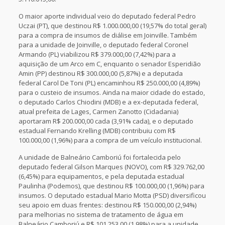
O maior aporte individual veio do deputado federal Pedro
Uczai (PT), que destinou R$ 1.000.000,00 (19,57% do total geral)
para a compra de insumos de diálise em Joinville. Também
para a unidade de Joinville, o deputado federal Coronel
Armando (PL) viabilizou R$ 379.000,00 (7,42%) para a
aquisição de um Arco em C, enquanto o senador Esperidião
Amin (PP) destinou R$ 300.000,00 (5,87%) e a deputada
federal Carol De Toni (PL) encaminhou R$ 250.000,00 (4,89%)
para o custeio de insumos. Ainda na maior cidade do estado,
o deputado Carlos Chiodini (MDB) e a ex-deputada federal,
atual prefeita de Lages, Carmen Zanotto (Cidadania)
aportaram R$ 200.000,00 cada (3,91% cada), e o deputado
estadual Fernando Krelling (MDB) contribuiu com R$
100.000,00 (1,96%) para a compra de um veículo institucional.
A unidade de Balneário Camboriú foi fortalecida pelo
deputado federal Gilson Marques (NOVO), com R$ 329.762,00
(6,45%) para equipamentos, e pela deputada estadual
Paulinha (Podemos), que destinou R$ 100.000,00 (1,96%) para
insumos. O deputado estadual Mario Motta (PSD) diversificou
seu apoio em duas frentes: destinou R$ 150.000,00 (2,94%)
para melhorias no sistema de tratamento de água em
Balneário Camboriú e R$ 101.253,00 (1,98%) para a unidade