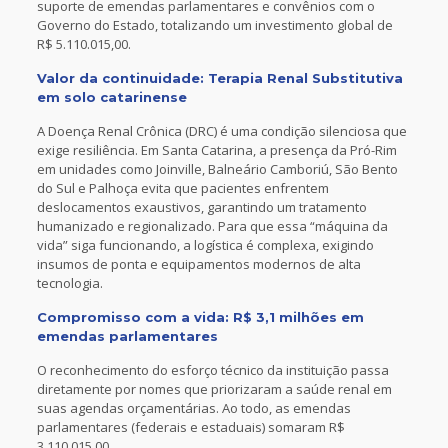
suporte de emendas parlamentares e convênios com o
Governo do Estado, totalizando um investimento global de
R$ 5.110.015,00.
Valor da continuidade: Terapia Renal Substitutiva
em solo catarinense
A Doença Renal Crônica (DRC) é uma condição silenciosa que
exige resiliência. Em Santa Catarina, a presença da Pró-Rim
em unidades como Joinville, Balneário Camboriú, São Bento
do Sul e Palhoça evita que pacientes enfrentem
deslocamentos exaustivos, garantindo um tratamento
humanizado e regionalizado. Para que essa “máquina da
vida” siga funcionando, a logística é complexa, exigindo
insumos de ponta e equipamentos modernos de alta
tecnologia.
Compromisso com a vida: R$ 3,1 milhões em
emendas parlamentares
O reconhecimento do esforço técnico da instituição passa
diretamente por nomes que priorizaram a saúde renal em
suas agendas orçamentárias. Ao todo, as emendas
parlamentares (federais e estaduais) somaram R$
3.110.015,00.