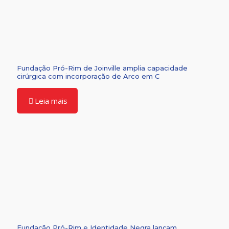
Fundação Pró-Rim de Joinville amplia capacidade
cirúrgica com incorporação de Arco em C
Leia mais
Fundação Pró-Rim e Identidade Negra lançam