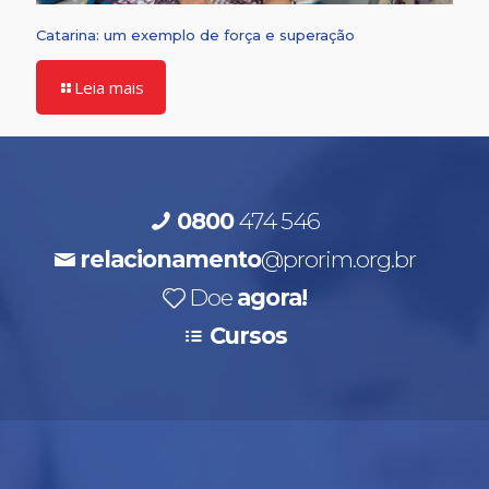
Catarina: um exemplo de força e superação
Leia mais
0800
474 546
relacionamento
@prorim.org.br
Doe
agora!
Cursos