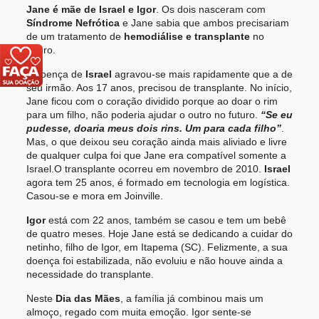
Jane é mãe de Israel e Igor
. Os dois nasceram com
Síndrome Nefrótica
e Jane sabia que ambos precisariam
de um tratamento de
hemodiálise e transplante
no
futuro.
A doença de
Israel
agravou-se mais rapidamente que a de
seu irmão. Aos 17 anos, precisou de transplante. No início,
Jane ficou com o coração dividido porque ao doar o rim
para um filho, não poderia ajudar o outro no futuro.
“Se eu
pudesse, doaria meus dois rins. Um para cada filho”
.
Mas, o que deixou seu coração ainda mais aliviado e livre
de qualquer culpa foi que Jane era compatível somente a
Israel.
O transplante ocorreu em
novembro de 2010.
Israel
agora tem 25 anos, é formado em tecnologia em logística.
Casou-se e mora em Joinville.
Igor
está com 22 anos, também se casou e tem um bebê
de quatro meses. Hoje Jane está se dedicando a cuidar do
netinho, filho de Igor, em Itapema (SC).
Felizmente, a sua
doença foi estabilizada, não evoluiu e não houve ainda a
necessidade do transplante.
Neste
Dia das Mães
, a família já combinou mais um
almoço, regado com muita emoção. Igor sente-se