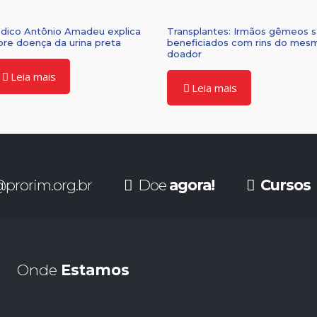
dico Antônio Amadeu explica
Transplantes: Irmãos gêmeos 
bre doença da urina preta
beneficiados com rins do mes
doador
Leia mais
Leia mais
prorim.org.br
Doe
agora!
Cursos
Onde
Estamos