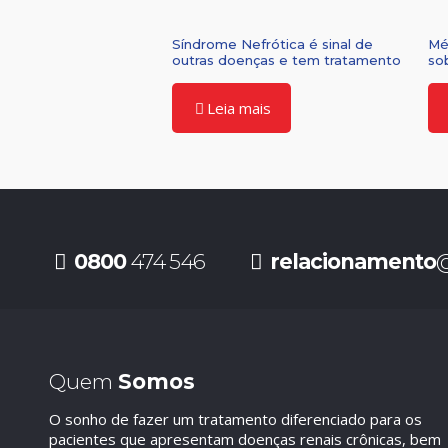
Síndrome Nefrótica é sinal de
Mé
outras doenças e tem tratamento
so
Leia mais
0800
474 546
relacionamento
@
Quem
Somos
O sonho de fazer um tratamento diferenciado para os
pacientes que apresentam doenças renais crônicas, bem