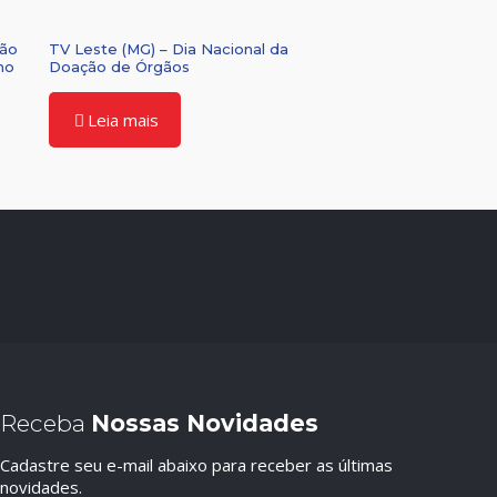
são
TV Leste (MG) – Dia Nacional da
mo
Doação de Órgãos
Leia mais
Receba
Nossas Novidades
Cadastre seu e-mail abaixo para receber as últimas
novidades.