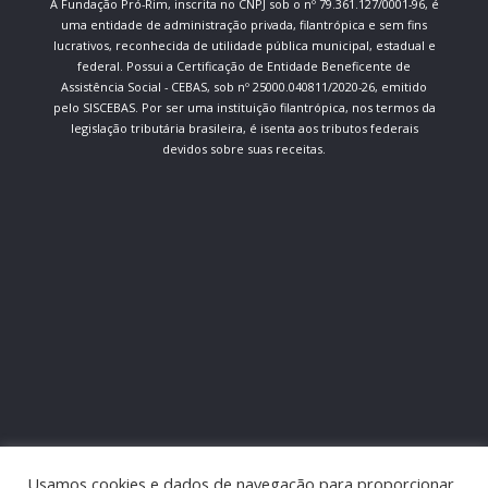
A Fundação Pró-Rim, inscrita no CNPJ sob o nº 79.361.127/0001-96, é
uma entidade de administração privada, filantrópica e sem fins
lucrativos, reconhecida de utilidade pública municipal, estadual e
federal. Possui a Certificação de Entidade Beneficente de
Assistência Social - CEBAS, sob nº 25000.040811/2020-26, emitido
pelo SISCEBAS. Por ser uma instituição filantrópica, nos termos da
legislação tributária brasileira, é isenta aos tributos federais
devidos sobre suas receitas.
Usamos cookies e dados de navegação para proporcionar