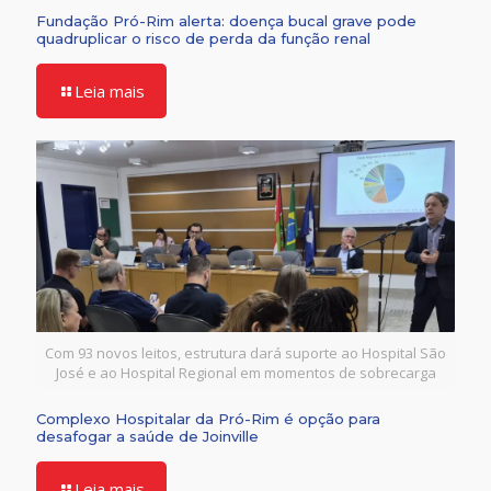
Fundação Pró-Rim alerta: doença bucal grave pode
quadruplicar o risco de perda da função renal
Leia mais
Com 93 novos leitos, estrutura dará suporte ao Hospital São
José e ao Hospital Regional em momentos de sobrecarga
Complexo Hospitalar da Pró-Rim é opção para
desafogar a saúde de Joinville
Leia mais