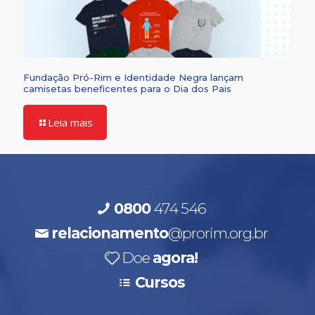
Fundação Pró-Rim e Identidade Negra lançam
camisetas beneficentes para o Dia dos Pais
Leia mais
0800
474 546
relacionamento
@prorim.org.br
Doe
agora!
Cursos