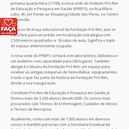
próxima quarta-feira (17/09), a nova sede do Instituto Pró-Rim
de Educação e Pesquisa em Saúde (IPREPS), na Rua Mário
Lobo, 45, em frente ao Shopping Cidade das Flores, no Centro
de Joinville.
Trata-se do braço educacional da Fundação Pró-Rim, que se
transfere para um prédio em localização estratégica com
2.500 metros quadrados e 18 salas de aula. Significa o triplo
do espaço anteriormente ocupado.
A nova sede do IPREPS contará com laboratórios, biblioteca e
um auditório com capacidade para 200 lugares. Também
abrigará o Museu da Fundação Pró-Rim, um espaço para
receber as antigas máquinas de hemodiálise, equipamentos
e tudo o que faz parte da história da Fundação Pró-Rim,
desde a sua inauguração.
O Instituto Pró-Rim de Educação e Pesquisa em Saúde já
formou mais de 3.200 alunos desde 2005. Os cursos mais
procurados são Técnico de Enfermagem, Cuidador de Idosos
e Técnico de Necropsia.
Atualmente, conta com mais de 1.000 alunos em diversos
cursos e mantém parcerias com a Secretaria Estadual de